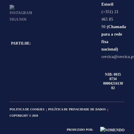
Estoril
(+351) 21
465 85
90
(Chamada
para a rede
fixa
PARTILHE:
nacional)
cercica@cercica.p
NIB: 0035
0734
00004216130
02
POLITICA DE COOKIES
POLÍTICA DE PRIVACIDADE DE DADOS
COPYRIGHT © 2018
PRODUZIDO POR: