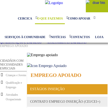
CERCICA
O QUE FAZEMOS
COMO APOIAR
HOMEPAGE CERCICA
>
O QUE FAZEMOS
>
Pesquisa...
SERVIÇOS À COMUNIDADE
NOTÍCIAS
CONTACTOS
LOJA
CIDADÃOS COM NECESSIDADES ESPECIAIS
>
QUALIFICAÇÃO E EMPREGO
>
ASSESSORIA ÀS EMPRESAS
>
EMPREGO APOIADO
CIDADÃOS COM
NECESSIDADES
ESPECIAIS
EMPREGO APOIADO
Crianças e Jovens
Qualificação e
Emprego
ESTÁGIOS INSERÇÃO
Atividades
Ocupacionais
CONTRATO EMPREGO INSERÇÃO (CEI/CEI+)