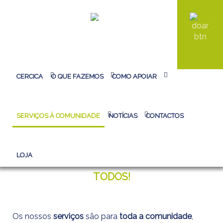
HOMEPAGE CERCICA
>
SERVIÇOS À COMUNIDADE
>
CERMOV
CERCICA
O QUE FAZEMOS
COMO APOIAR
Pesquisa...
SERVIÇOS À COMUNIDADE
NOTÍCIAS
CONTACTOS
CERMOV
LOJA
EXERCÍCIO, GINÁSIO E TERAPIA PARA
TODOS!
Os nossos
serviços
são para
toda a comunidade
,