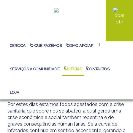
HOMEPAGE CERCICA
>
NOTÍCIAS
>
ARTIGOS DE OPINIÃO
>
CERCICA
O QUE FAZEMOS
COMO APOIAR
ESTE É O MOMENTO.
Pesquisa...
SERVIÇOS À COMUNIDADE
NOTÍCIAS
CONTACTOS
ARTIGO DE OPINIÃO
ESTE É O MOMENTO.
LOJA
Por estes dias estamos todos agastados com a crise
sanitária que sobre nós se abateu, a qual gerou uma
crise económica e social também repentina e de
graves consequências humanitárias. Se a curva de
infetados continua em sentido ascendente, gerando a